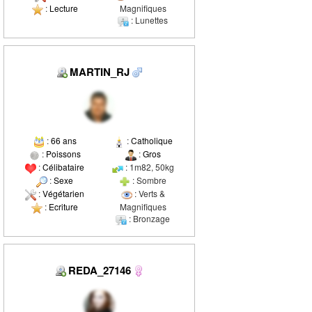
:
Lecture
Magnifiques
: Lunettes
MARTIN_RJ
:
66 ans
:
Catholique
:
Poissons
:
Gros
:
Célibataire
: 1m82, 50kg
:
Sexe
: Sombre
:
Végétarien
: Verts &
:
Ecriture
Magnifiques
: Bronzage
REDA_27146