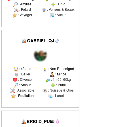
:
Amitiés
: Chic
: Fetard
: Verrons & Beaux
:
Voyager
: Aucun
GABRIEL_QJ
:
43 ans
:
Non Renseigné
:
Belier
:
Mince
: Divorcé
: 1m69, 60kg
:
Amour
:
Punk
: Associable
: Noisette & Gros
:
Equitation
: Lunettes
BRIGID_PU55