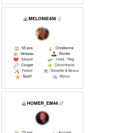
MELONIE456
:
55 ans
:
Chrétienne
:
Verseau
:
Ronde
: Séparé
: 1m64, 79kg
:
Cougar
: Décontracte
: Fetard
: Noisette & Beaux
:
Sport
: Bijoux
HOMER_EM44
:
73 ans
:
Aucune