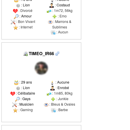
:
Lion
:
Costaud
: Divorcé
: 1m72, 56kg
:
Amour
: Emo
: Bon Vivant
: Marrons &
: Internet
Sublimes
: Aucun
TIMEO_IR66
:
29 ans
:
Aucune
:
Lion
:
Enrobé
:
Célibataire
: 1m85, 80kg
:
Gays
: Junkie
:
Musicien
: Bleus & Ovales
: Gaming
: Barbe