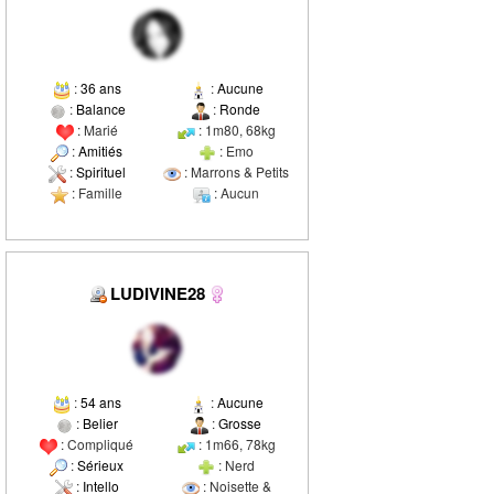
:
36 ans
:
Aucune
:
Balance
:
Ronde
: Marié
: 1m80, 68kg
:
Amitiés
: Emo
:
Spirituel
: Marrons & Petits
: Famille
: Aucun
LUDIVINE28
:
54 ans
:
Aucune
:
Belier
:
Grosse
: Compliqué
: 1m66, 78kg
:
Sérieux
: Nerd
:
Intello
: Noisette &