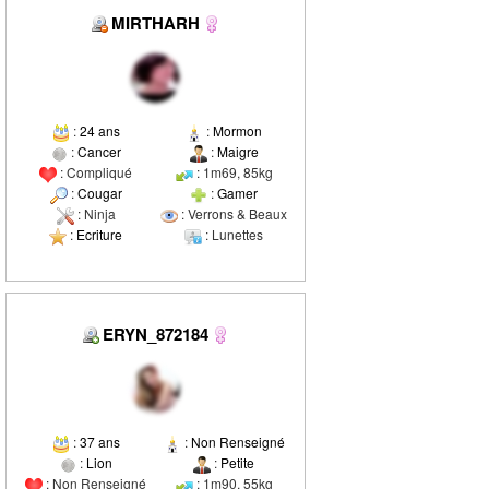
MIRTHARH
:
24 ans
:
Mormon
:
Cancer
:
Maigre
: Compliqué
: 1m69, 85kg
:
Cougar
:
Gamer
: Ninja
: Verrons & Beaux
:
Ecriture
: Lunettes
ERYN_872184
:
37 ans
:
Non Renseigné
:
Lion
:
Petite
: Non Renseigné
: 1m90, 55kg