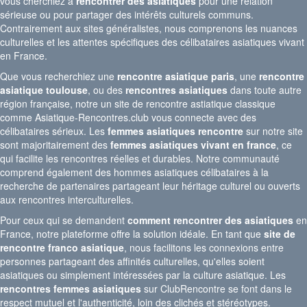
vous cherchiez à
rencontrer des asiatiques
pour une relation
sérieuse ou pour partager des intérêts culturels communs.
Contrairement aux sites généralistes, nous comprenons les nuances
culturelles et les attentes spécifiques des célibataires asiatiques vivant
en France.
Que vous recherchiez une
rencontre asiatique paris
, une
rencontre
asiatique toulouse
, ou des
rencontres asiatiques
dans toute autre
région française, notre
un site de rencontre astiatique classique
comme Asiatique-Rencontres.club
vous connecte avec des
célibataires sérieux. Les
femmes asiatiques rencontre
sur notre site
sont majoritairement des
femmes asiatiques vivant en france
, ce
qui facilite les rencontres réelles et durables. Notre communauté
comprend également des hommes asiatiques célibataires à la
recherche de partenaires partageant leur héritage culturel ou ouverts
aux rencontres interculturelles.
Pour ceux qui se demandent
comment rencontrer des asiatiques
en
France, notre plateforme offre la solution idéale. En tant que
site de
rencontre franco asiatique
, nous facilitons les connexions entre
personnes partageant des affinités culturelles, qu'elles soient
asiatiques ou simplement intéressées par la culture asiatique. Les
rencontres femmes asiatiques
sur ClubRencontre se font dans le
respect mutuel et l'authenticité, loin des clichés et stéréotypes.