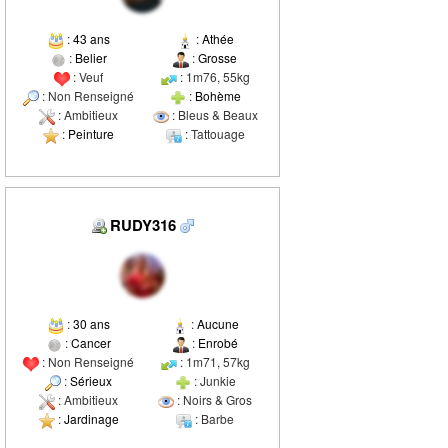
:
43 ans
:
Athée
:
Belier
:
Grosse
: Veuf
: 1m76, 55kg
: Non Renseigné
:
Bohème
: Ambitieux
: Bleus & Beaux
:
Peinture
: Tattouage
RUDY316
:
30 ans
:
Aucune
:
Cancer
:
Enrobé
: Non Renseigné
: 1m71, 57kg
:
Sérieux
: Junkie
: Ambitieux
: Noirs & Gros
:
Jardinage
: Barbe